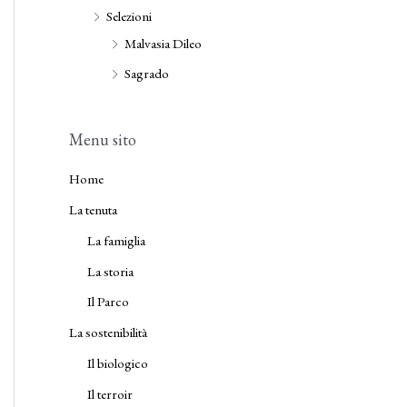
Selezioni
Malvasia Dileo
Sagrado
Menu sito
Home
La tenuta
La famiglia
La storia
Il Parco
La sostenibilità
Il biologico
Il terroir