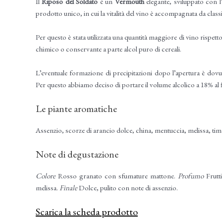
Il
Riposo del Soldato
è un
Vermouth
elegante, sviluppato con l’
prodotto unico, in cui la vitalità del vino è accompagnata da classi
Per questo è stata utilizzata una quantità maggiore di vino rispett
chimico o conservante a parte alcol puro di cereali.
L’eventuale formazione di precipitazioni dopo l’apertura è dovuta a
Per questo abbiamo deciso di portare il volume alcolico a 18% al fi
Le piante aromatiche
Assenzio, scorze di arancio dolce, china, mentuccia, melissa, ti
Note di degustazione
Colore
Rosso granato con sfumature mattone.
Profumo
Frutt
melissa.
Finale
Dolce, pulito con note di assenzio.
Scarica la scheda prodotto