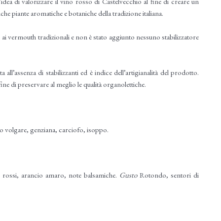
idea di valorizzare il vino rosso di Castelvecchio al fine di creare un
che piante aromatiche e botaniche della tradizione italiana.
o ai vermouth tradizionali e non è stato aggiunto nessuno stabilizzatore
ll’assenza di stabilizzanti ed è indice dell’artigianalità del prodotto.
ne di preservare al meglio le qualità organolettiche.
mo volgare, genziana, carciofo, isoppo.
i rossi, arancio amaro, note balsamiche.
Gusto
Rotondo, sentori di