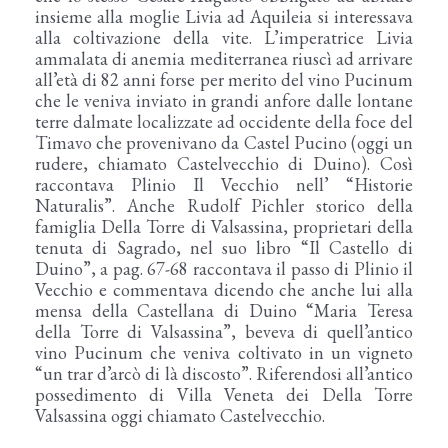
insieme alla moglie Livia ad Aquileia si interessava
alla coltivazione della vite. L’imperatrice Livia
ammalata di anemia mediterranea riuscì ad arrivare
all’età di 82 anni forse per merito del vino Pucinum
che le veniva inviato in grandi anfore dalle lontane
terre dalmate localizzate ad occidente della foce del
Timavo che provenivano da Castel Pucino (oggi un
rudere, chiamato Castelvecchio di Duino). Così
raccontava Plinio Il Vecchio nell’ “Historie
Naturalis”. Anche Rudolf Pichler storico della
famiglia Della Torre di Valsassina, proprietari della
tenuta di Sagrado, nel suo libro “Il Castello di
Duino”, a pag. 67-68 raccontava il passo di Plinio il
Vecchio e commentava dicendo che anche lui alla
mensa della Castellana di Duino “Maria Teresa
della Torre di Valsassina”, beveva di quell’antico
vino Pucinum che veniva coltivato in un vigneto
“un trar d’arcò di là discosto”. Riferendosi all’antico
possedimento di Villa Veneta dei Della Torre
Valsassina oggi chiamato Castelvecchio.