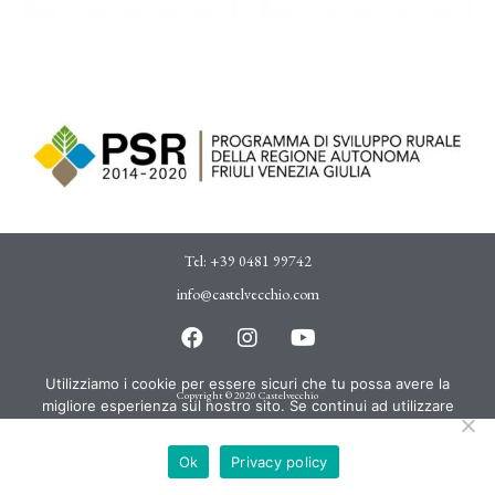
Tel:
+39 0481 99742
info@castelvecchio.com
Utilizziamo i cookie per essere sicuri che tu possa avere la
Copyright © 2020 Castelvecchio
migliore esperienza sul nostro sito. Se continui ad utilizzare
questo sito noi assumiamo che tu ne sia felice.
Ok
Privacy policy