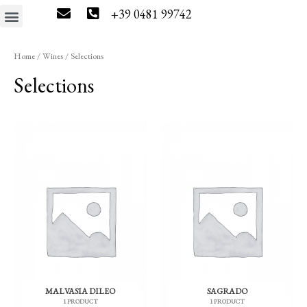
+39 0481 99742
The estate
Wine tourism
Press & News
Wine Shop
Home
/
Wines
/ Selections
Selections
MALVASIA DILEO
SAGRADO
1 PRODUCT
1 PRODUCT